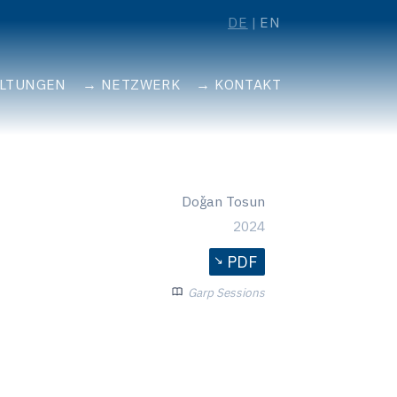
DE
EN
ALTUNGEN
NETZWERK
KONTAKT
Doğan Tosun
2024
PDF
Garp Sessions