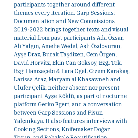
participants together around different
themes every iteration. Garp Sessions:
Documentation and New Commissions
2019-2022 brings together texts and visual
material from past participants Ada Özsar,
Ali Yalgın, Amelie Wedel, Aslı Özdoyuran,
Ayşe Draz, Burak Taşdizen, Cem Örgen,
David Horvitz, Ekin Can Göksoy, Ezgi Tok,
Ezgi Hamzaçebi & Lara Ögel, Gizem Karakaş,
Larissa Araz, Maryam al Khasawneh and
Ulufer Çelik, neither absent nor present
participant Ayşe Köklü, as part of nocturne
platform Gerko Egert, and a conversation
between Garp Sessions and Fisun
Yalçınkaya. It also features interviews with
Cooking Sections, Knifemaker Doğan
Tosun, and Babakale Beautification,