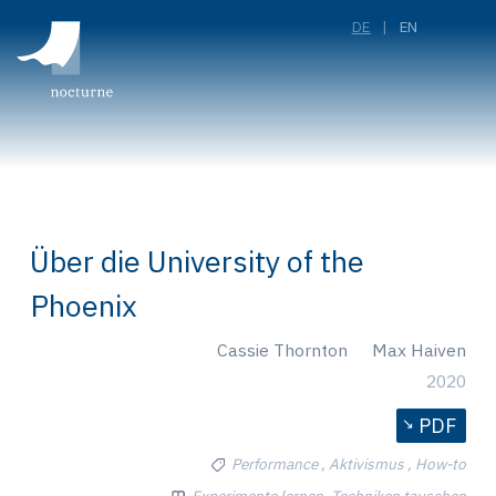
DE
EN
Über die University of the
Phoenix
Cassie Thornton
Max Haiven
2020
PDF
Performance , Aktivismus , How-to