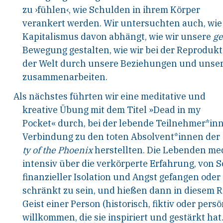
zu ›fühlen‹, wie Schulden in ihrem Körper
verankert werden. Wir untersuchten auch, wie
Kapitalismus davon abhängt, wie wir unsere
g
Bewegung gestalten, wie wir bei der Reprodukt
der Welt durch unsere Beziehungen und unser
zusammenarbeiten.
Als
nächstes
führten
wir
eine
meditative
und
kreative Übung mit dem Titel »Dead in my
Pocket« durch, bei der lebende Teilnehmer*in
Verbindung zu den toten Absolvent*innen der
ty of the Phoenix
herstellten. Die Lebenden med
intensiv über die verkörperte Erfahrung, von 
finanzieller Isolation und Angst gefangen oder
schränkt zu sein, und hießen dann in diesem
Geist einer Person (historisch, fiktiv oder persö
willkommen, die sie inspiriert und gestärkt hat.