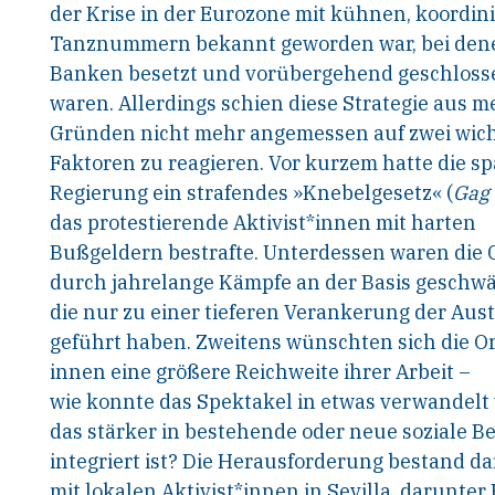
der Krise in der Eurozone mit kühnen, koordin
Tanznummern bekannt geworden war, bei den
Banken besetzt und vorübergehend geschlos
waren. Allerdings schien diese Strategie aus 
Gründen nicht mehr angemessen auf zwei wich
Faktoren zu reagieren. Vor kurzem hatte die s
Regierung ein strafendes »Knebelgesetz« (
Gag
das protestierende Aktivist*innen mit harten
Bußgeldern bestrafte. Unterdessen waren die 
durch jahrelange Kämpfe an der Basis geschwä
die nur zu einer tieferen Verankerung der Aust
geführt haben. Zweitens wünschten sich die O
innen eine größere Reichweite ihrer Arbeit –
wie konnte das Spektakel in etwas verwandelt
das stärker in bestehende oder neue soziale 
integriert ist? Die Herausforderung bestand da
mit lokalen Aktivist*innen in Sevilla, darunter