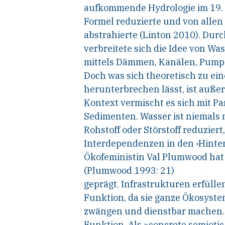
aufkommende Hydrologie im 19. 
Formel reduzierte und von alle
abstrahierte (Linton 2010). Dur
verbreitete sich die Idee von Was
mittels Dämmen, Kanälen, Pumpe
Doch was sich theoretisch zu ei
herunterbrechen lässt, ist außer
Kontext vermischt es sich mit Pa
Sedimenten. Wasser ist niemals 
Rohstoff oder Störstoff reduzier
Interdependenzen in den ›Hinter
Ökofeministin Val Plumwood hat
(Plumwood 1993: 21)
geprägt. Infrastrukturen erfüll
Funktion, da sie ganze Ökosyste
zwängen und dienstbar machen.
Funktion. Als »concrete semiotic