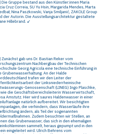
]
Die Gruppe bestand aus den Künstler:innen Maria
cia Cruz Correia, SU Yu Hsin, Margarida Mendes, Marta
edbał, Nina Paszkowski, Vanja Smiljanić, ZAKOLE Group
d der Autorin. Die Ausstellungsarchitektur gestaltete
ane Hillebrand. ↙
]
Zunächst gab uns Dr. Bastian Reker vom
rschungszentrum Nachbergbau der Technischen
chschule Georg Agricola eine technische Einführung in
e Grubenwasserhaltung. An der Halde
rddeutschland trafen wir den Leiter der
fentlichkeitsarbeit der Linksniederrheinische
twässerungs-Genossenschaft (LINEG) Ingo Plaschke,
wie die Geschäftsbereichsleiterin Wasserwirtschaft,
sa Amstutz. Hier wird saures Haldenwasser in einer
eiluftanlage natürlich aufbereitet. Wir besichtigten
mpanlagen, die verhindern, dass Wasserläufe ihre
ießrichtung ändern, als Teil der sogenannten
ldermaßnahmen. Zudem besuchten wir Stellen, an
nen das Grubenwasser, das sich in den ehemaligen
einkohleminen sammelt, heraus gepumpt und in den
ein eingeleitet wird. Ulrich Behrens vom