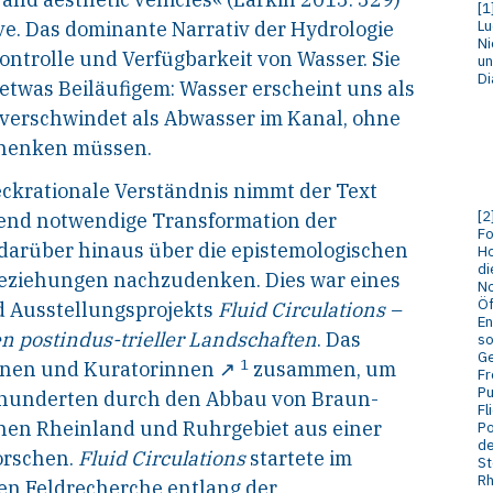
[
1
Lu
ive. Das dominante Narrativ der Hydrologie
Ni
ontrolle und Verfügbarkeit von Wasser. Sie
un
Di
twas Beiläufigem: Wasser erscheint uns als
 verschwindet als Abwasser im Kanal, ohne
chenken müssen.
weckrationale Verständnis nimmt der Text
[
2
end notwendige Transformation der
Fo
arüber hinaus über die epistemologischen
Ho
di
eziehungen nachzudenken. Dies war eines
No
Öf
d Ausstellungsprojekts
Fluid Circulations –
En
 postindus-trieller Landschaften
. Das
so
Ge
1
innen und Kuratorinnen ↗
zusammen, um
Fr
Pu
hrhunderten durch den Abbau von Braun-
Fl
nen Rheinland und Ruhrgebiet aus einer
Po
de
orschen.
Fluid Circulations
startete im
St
Rh
gen Feldrecherche entlang der