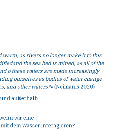
 warm, as rivers no longer make it to this
ified
and the sea bed is mined, as all of the
pend o these waters are made increasingly
ding ourselves as bodies of water change
es, and other waters?«
(Neimanis 2020)
 und außerhalb
 wenn wir eine
 mit dem Wasser interagieren?