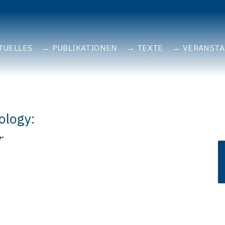
TUELLES
PUBLIKATIONEN
TEXTE
VERANST
ology:
r