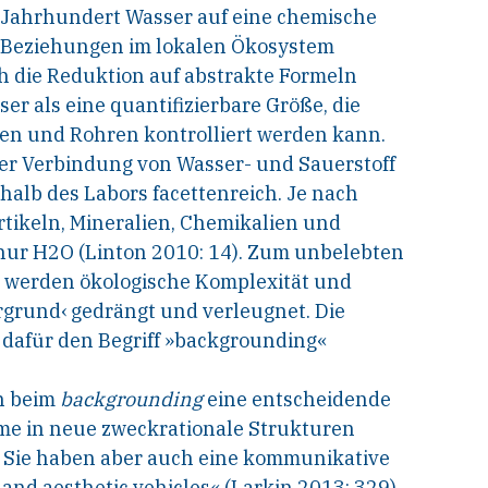
Jahrhundert Wasser auf eine chemische
n Beziehungen im lokalen Ökosystem
ch die Reduktion auf abstrakte Formeln
ser als eine quantifizierbare Größe, die
n und Rohren kontrolliert werden kann.
ner Verbindung von Wasser- und Sauerstoff
halb des Labors facettenreich. Je nach
rtikeln, Mineralien, Chemikalien und
nur H2O (Linton 2010: 14). Zum unbelebten
t, werden ökologische Komplexität und
grund‹ gedrängt und verleugnet. Die
 dafür den Begriff »backgrounding«
en beim
backgrounding
eine entscheidende
me in neue zweckrationale Strukturen
 Sie haben aber auch eine kommunikative
 and aesthetic vehicles« (Larkin 2013: 329)