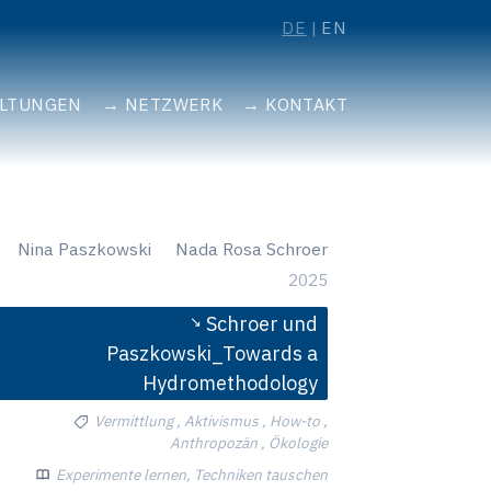
DE
EN
ALTUNGEN
NETZWERK
KONTAKT
Nina Paszkowski
Nada Rosa Schroer
2025
Schroer und
Paszkowski_Towards a
Hydromethodology
Vermittlung , Aktivismus , How-to ,
Anthropozän , Ökologie
Experimente lernen, Techniken tauschen