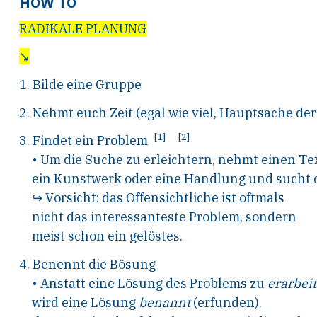
HOW TO
RADIKALE PLANUNG
↘
1.
B
ilde eine Gruppe
2.
N
ehmt euch
Z
eit (egal wie viel,
H
auptsache der
[1]
[2]
3.
F
indet ein Problem
•
U
m die
S
uche zu erleichtern, nehmt einen
T
e
ein
K
unstwerk oder
eine
H
andlung und sucht d
↪
V
orsicht: das
O
ffensichtliche ist oftmals
nicht das interessanteste Problem, sondern
meist schon ein gelöstes.
4.
B
enennt die
B
ösung
•
A
nstatt eine
L
ösung des Problems zu
erarbei
wird eine
L
ösung
benannt
(erfunden).