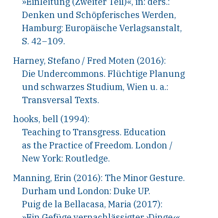
»Einleitung (Zweiter Teil)«, in: ders.:
Denken und Schöpferisches Werden,
Hamburg: Europäische Verlagsanstalt,
S. 42–109.
Harney, Stefano
/
Fred Moten (2016):
Die Undercommons. Flüchtige Planung
und schwarzes Studium, Wien u.
a.:
Transversal Texts.
hooks, bell (1994):
Teaching to Transgress. Education
as the Practice of Freedom. London
/
New York: Routledge.
Manning, Erin (2016): The Minor Gesture.
Durham und London: Duke UP.
Puig de la Bellacasa, Maria (2017):
»Ein Gefüge vernachlässigter ›Dinge‹«,