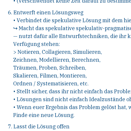
•
(
V
erschwendet keine
Z
eit darauf zu
bestimmen
6.
E
ntwerft einen
L
ösungsweg
•
V
erbindet die spekulative
L
ösung mit
dem
h
i
↪
Macht das
s
pekulative spekulativ-
pragmatis
—
n
utzt dafür alle
E
ntwurfstechniken,
die ihr 
V
erfügung stehen:
>
N
otieren,
C
ollagieren,
S
imulieren,
Z
eichnen, Modellieren,
B
erechnen,
T
räumen, Proben,
S
chreiben,
S
kalieren,
F
ilmen, Montieren,
O
rdnen
/
S
ystematisieren, etc.
•
S
tellt sicher, dass ihr nicht einfach das
Proble
•
L
ösungen sind nicht einfach
I
dealzustände
oh
•
W
enn euer
E
rgebnis das Problem gelöst hat,
w
F
inde eine neue
L
ösung.
7. Lasst die Lösung offen