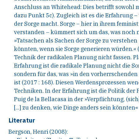
Anschluss an Whitehead: Dies betrifft sowohl
m
dazu Punkt 5c). Zugleich ist es die Erfahrung –
der Sorge macht. Sorge – hier in ihrem femi
nist
verstanden – kümmert sich um das, was noch
n
»Tatsachen als Sachen der Sorge zu verste
hen 
könnten, wenn sie Sorge generieren wür
den.« 
Technik der radikalen Planung nicht fassen.
Pl
Erfahrung ist die radikale Planung nicht die
Sor
sondern für das, was »in den vorherrschenden
ist (2017 : 168). Diesen Werdensprozessen
wend
Techniken. In der Erfahrung ist die Poli
tik der
Puig de la Bellacasa in der »Verpflichtung,
(sich
[...] zu denken, wie Dinge anders sein
könnten« 
Literatur
Bergson, Henri (2008):