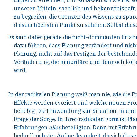
Gipfel zu
erreichen, und so lassen wir sie los, w
unseren
Mitteln, sachlich und bekenntnishaft,
zu
begreifen, die Grenzen des Wissens zu spür
diesem
höchsten Punkt zu sehnen. Selbst dies
Es sind dabei gerade die nicht-dominanten Erfa
dazu
führen, dass Planung verändert und nicht
Planung: nicht auf das Festigen der bestehend
Veränderung, die minoritäre und dennoch koll
wird.
In der radikalen Planung weiß man nie, wie die 
Effekte
werden evoziert und welche neuen Pro
beliebig.
Die Hinwendung zur Situation, in und 
Frage
der Sorge. In ihrer radikalen Form ist Pl
Erfah
rungen
aller
beteiligten. Denn mit Erfah
bedarf
höchster Aufmerksamkeit, da sich diese