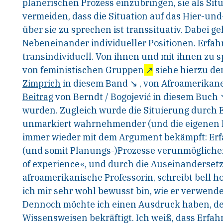
planerischen Prozess einzubringen, sie als Situ
vermeiden, dass die Situation auf das Hier-
und-
über sie zu sprechen ist transsituativ.
Dabei ge
Nebeneinander individueller Positio
nen. Erfah
transindividuell. Von ihnen und mit ihnen
zu s
von feministischen Gruppen
↗
siehe
hierzu de
Zimprich
in diesem Band
↘
, von Afroamerikan
Beitrag
von Berndt
/
Bogojević in diesem Buch
wurden.
Zugleich wurde die Situierung durch 
unmarkiert
wahrnehmender
(und
die
eigenen
immer wieder mit dem Argument bekämpft:
Erf
(und somit Planungs-)Prozesse ver
unmöglichen
of experience«, und durch die
Auseinandersetz
afroamerikanische Professorin, schreibt
bell ho
ich mir sehr wohl bewusst bin,
wie er verwende
Dennoch möchte ich einen Aus
druck haben, de
Wissensweisen bekräftigt. Ich weiß,
dass Erfahr