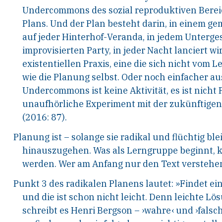
Undercommons des sozial reproduktiven Bereich
Plans. Und der Plan besteht darin, in einem ge
auf jeder Hinterhof-Veranda, in jedem Unterge
improvisierten Party, in jeder Nacht lanciert
wir
existentiellen Praxis, eine die sich nicht vom
Le
wie die Planung selbst. Oder noch einfa
cher au
Undercommons ist keine Aktivität, es
ist nicht
unaufhörliche Experiment mit der
zukünftigen
(2016: 87).
Planung ist – solange sie radikal und flüchtig blei
hinauszugehen.
Was als Lerngruppe beginnt, k
werden. Wer
am Anfang nur den Text verstehen
Punkt 3 des radikalen Planens lautet: »Findet ei
und die ist schon nicht leicht. Denn leichte
Lösu
schreibt es Henri Bergson – ›wahre‹
und ›falsch