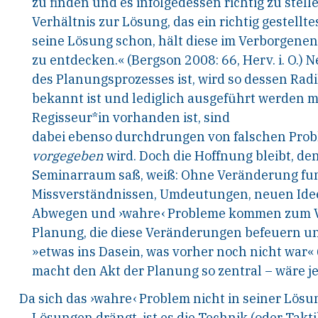
zu
finden
und es infolgedessen
richtig zu
stell
Verhältnis zur Lösung, das
ein richtig gestell
seine Lösung schon, hält
diese im Verborgenen 
zu
ent
decken.« (Bergson 2008: 66,
Herv. i. O.) 
des Planungsprozesses ist, wird
so dessen Radik
bekannt ist und lediglich ausge
führt werden m
Regisseur*in vorhanden ist, sind
dabei
ebenso
durchdrungen
von
falschen
Prob
vorgegeben
wird. Doch die Hoffnung bleibt, den
Semi
narraum saß, weiß: Ohne
Veränderung
fu
Missverständnissen, Umdeutungen, neuen Ide
Abwegen und ›wahre‹ Probleme kommen zum 
Planung, die diese Veränderungen befeuern u
»etwas ins Dasein, was vorher noch nicht war« 
macht den Akt der Planung so zentral – wäre j
Da sich das ›wahre‹ Problem nicht in seiner Lösu
Lösungen
drängt, ist es die Technik (oder Takt