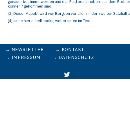
genauer bestimmt werden und das
F
eld beschrieben, aus dem Prob
können / gekommen sind.
[
3
]
Dieser Aspekt wird von Berg
son vor allem in der zweiten Satzhälf
[
4
]
siehe hierzu bell
hooks, weiter unten im Text
NEWSLETTER
KONTAKT
IMPRESSUM
DATENSCHUTZ