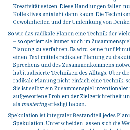
Kre
ativität setzen. Diese Handlungen fallen nur
Kollek
tives entsteht dann kaum. Die Technike
Gewohnheiten
und der Umlenkung von Denke
So wie das radikale Planen eine Technik der Viele
–
so operiert sie immer auch im Zusammenspiel
Planung zu verfahren. Es wird keine fünf Minu
einen Text mittels radikaler Planung zu disku
t
Sprechens und des Zusammenkommens
notwe
habitualisierte Techniken des Alltags.
Über die
radikale Planung nicht einfach
eine Technik, s
Sie ist selbst ein Zusammen
spiel intentionaler
aufgeworfene Problem
der Zielgerichtetheit u
als
mastering
erledigt haben.
Spekulation
ist
integraler
Bestandteil
jedes
Planu
Spekulation. Unterscheiden
lassen
sich
die
We