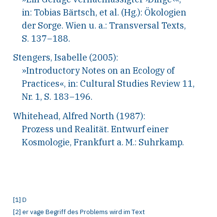
in: Tobias Bärtsch, et al. (Hg.): Ökologien
der Sorge. Wien u.
a.: Transversal Texts,
S. 137–188.
Stengers, Isabelle (2005):
»Introductory Notes on an Ecology of
Practices«, in: Cultural Studies Review 11,
Nr. 1, S. 183–196.
Whitehead, Alfred North (1987):
Prozess und Realität. Entwurf einer
Kosmologie, Frankfurt a.
M.: Suhrkamp.
[
1
]
D
[
2
]
er vage
B
egriff des Problems wird im
T
ext