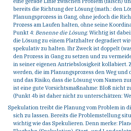
eine gerade Linie
zwischen Problem (falsch) un
bereits die Rich
tung der Lösung (math.: den L
Planungs
prozess in Gang, ohne jedoch die Ric
Prozess am
Laufen halten, ohne seine Koordin
Punkt 4:
Benenne die Lösung
.
Wichtig ist dabei
die
Lösung zu einem Platzhalter degradiert wird,
spe
kulativ zu halten. Ihr Zweck ist doppelt (wa
den
Prozess in Gang zu setzen und zu vermeide
in
seiner
eigenen
Antriebslosigkeit
kollabiert.
werden,
die im Planungsprozess den Weg und di
und
das Risiko, dass die Lösung vom Namen zu
ist
eine gute Vorsichtsmaßnahme: Bloß nicht zu
(Punkt
4b ist daher nicht zu unterschätzen: Wer
Spekulation treibt die Planung vom Problem in d
sich
zu
lassen.
Bereits
die
Problemstellung
situ
wichtig wie das Spekulieren. Denn merke: Pla
n