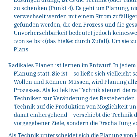
zu
schenken (Punkt 4). Es geht um Planung, n
ver
wechselt werden mit einem Strom zufälliger
gefunden
werden, die den Prozess und die gesa
Unvorhersehbarkeit
bedeutet jedoch keinesweg
›von selbst‹ (das
hieße: durch Zufall). Um sie zu
Plans.
Radikales Planen ist lernen im Entwurf. In jedem
Planung statt. Sie ist – so ließe sich vielleicht
sa
Wollen und Können-Müssen, wird Planung all
Prozesses. Als kollektive Technik
steuert die r
Techniken zur Veränderung des
Bestehenden. B
Technik auf die Produktion
von Möglichkeit un
damit einhergehend – ver
schiebt
die
Technik
d
vorgegebener Ziele, sondern
die Erschaffung v
Als Technik unterscheidet sich die Planung von