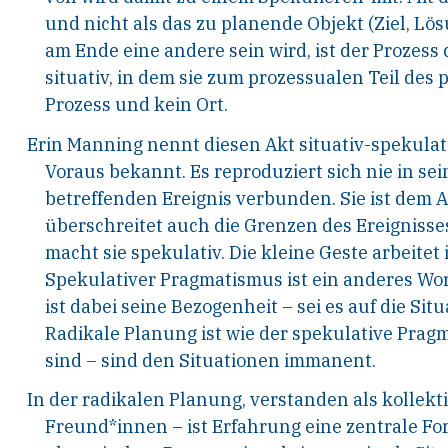
und nicht als das zu planende Objekt (Ziel, Lö
am
Ende eine andere sein wird, ist der Prozess
situa
tiv, in dem sie zum prozessualen Teil des
Prozess
und kein Ort.
Erin Manning nennt diesen Akt situativ-spekula
Voraus bekannt. Es reproduziert sich
nie in sei
betreffenden Ereignis verbunden.
Sie ist dem 
überschreitet auch die Grenzen
des Ereignisse
macht sie spekulativ. Die kleine
Geste arbeitet
Spekulativer Pragmatismus
ist ein anderes Wor
ist dabei seine Bezo
genheit – sei es auf die Situa
Radikale Planung
ist wie der spekulative Prag
sind – sind den
Situationen immanent.
In der radikalen Planung, verstanden als kollekt
Freund*innen – ist Erfahrung eine zentrale F