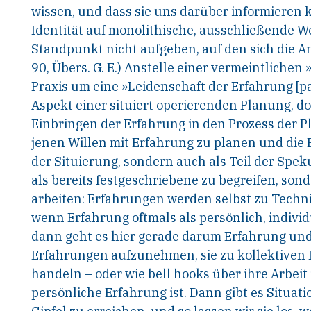
wissen, und dass sie uns darüber
informieren k
Identität auf monolithi
sche, ausschließende We
Standpunkt nicht aufgeben, auf
den sich die A
90, Übers. G. E.) Anstelle einer
vermeintlichen »
Praxis um eine »Leidenschaft
der Erfahrung [pa
Aspekt einer situiert ope
rierenden Planung, doc
Einbringen der Erfah
rung in den Prozess der 
jenen Willen mit
Erfahrung zu planen und die 
der Situierung,
sondern auch als Teil der Speku
als bereits
festgeschriebene zu begreifen, sond
arbeiten:
Erfahrungen werden selbst zu Techn
wenn
Erfahrung oftmals als persönlich, indivi
dann geht es hier gerade darum
Erfahrung und 
Erfahrungen aufzunehmen,
sie zu kollektive
handeln – oder wie bell
hooks über ihre Arbeit
persönliche Erfah
rung ist. Dann gibt es Situat