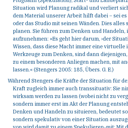
Flugbahn (Spekulation), Start- und Lande
platz
Situation wird Planung radikal
und verliert sic
dem Material unserer Arbeit
hilft dabei – sei es
oder das Studio mit sei
nen Wänden. Dies alles s
planen. Sie führen zum
Denken und Handeln, ihr
aufzunehmen: »Es
geht hier darum, ›der Situat
Wissen, dass die
se Macht immer eine virtuelle is
Werkzeu
ge zum Denken, sind dann diejenigen,
zu
einem besonderen Anliegen machen, mit a
lassen.«
(Stengers 2005: 185, Übers. G. E.)
Während Stengers die Kräfte der Situation für de
Kraft
zugleich immer auch transsituativ: Sie ni
wirksam
werden zu lassen (wobei nicht zu verg
sondern
immer erst im Akt der Planung entsteh
Denken
und Handeln zu situieren, bedeutet so
sondern
spekulativ von einer Situation auszug
von
wird damit zu einem Spekulieren-mit: Mit d