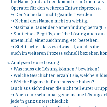
I
hr
N
ame (und auf den kommt es an) dient als
O
perator für den weiteren
E
ntwurfsprozess.
↪
D
er
N
ame darf nicht geändert werden.
↪
N
ehmt den
N
amen nicht zu wichtig.
•
Maximale
D
auer der
N
amenfindung beträgt
5
•
S
tatt eines
B
egriffs, darf die
L
ösung auch aus
einem
B
ild, einer
Z
eichnung, etc. bestehen.
↪
S
tellt sicher, dass es etwas ist, auf das ihr
euch im weiteren Prozess schnell beziehen
kön
5.
A
nalysiert eure
L
ösung
•
W
as muss die
L
ösung können
/
bewirken?
•
W
elche Geschichten erzählt sie, welche
B
ilde
•
W
elche
E
igenschaften muss sie haben?
(auch aus
s
icht derer, die nicht
t
eil eurer
Gruppe
↪
A
uch eine scheinbar gemeinsame
L
ösung art
jede*n ganz unterschiedlich.