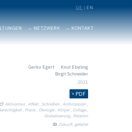
DE
EN
ALTUNGEN
NETZWERK
KONTAKT
Gerko Egert
Knut Ebeling
Birgit Schneider
2021
PDF
Aktivismus , Affekt , Schreiben , Anthropozän ,
erechtigkeit , Praxis , Ökologie , Körper , Collage ,
Globalisierung , Relation
Zukunft, gefaltet