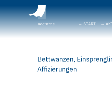
START
AK
Bettwanzen, Einsprengl
Affizierungen