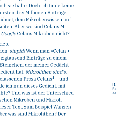
ich sie halte. Doch ich finde keine
 ersten drei Millionen Einträge
widmet, dem Mikrobenwissen auf
iten. Aber wo sind Celans Mi-
Google
Celans Mikroben nicht?
rieb,
hen,
stupid
!
Wenn man »Celan
+
n zigtausend Einträge zu einem
, Steinchen
, der meiner Gedächt-
gedient hat.
Mikrolithen sind’s
,
1
hgelassenen Prosa Celans
– und
[
1
nde ich nun dieses Gedicht, mit
Pa
hte? Und was ist der Unterschied
a.
ischen Mikroben und Mikroli-
dieser Text, zum Beispiel Wanzen
ber was sind Mikrolithen? Der