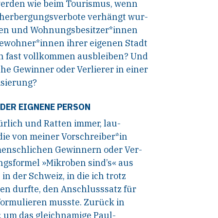
 werden wie beim Tourismus, wenn
eherbergungsverbote verhängt wur-
ehen und Wohnungsbesitzer*innen
ewohner*innen ihrer eigenen Stadt
un fast vollkommen ausbleiben? Und
he Gewinner oder Verlierer in einer
isierung?
DER EIGNENE PERSON
türlich und Ratten immer, lau-
die von meiner Vorschreiber*in
-menschlichen Gewinnern oder Ver-
fangsformel »Mikroben sind’s« aus
in der Schweiz, in die ich trotz
n durfte, den Anschlusssatz für
 formulieren musste. Zurück in
r, um das gleichnamige Paul-