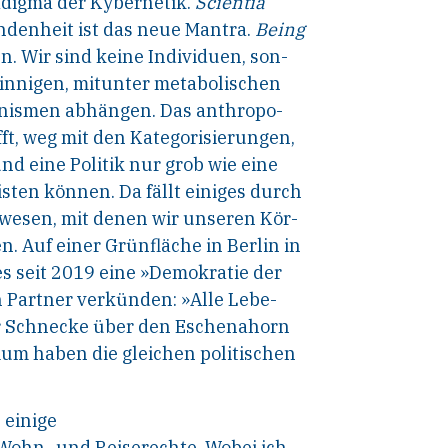
adigma der Kybernetik.
Scientia
ndenheit ist das neue Mantra.
Being
. Wir sind keine Individuen, son-
n innigen, mitunter metabolischen
nismen abhängen. Das anthropo-
fft, weg mit den Kategorisierungen,
nd eine Politik nur grob wie eine
isten können. Da fällt einiges durch
ewesen, mit denen wir unseren Kör-
n. Auf einer Grünfläche in Berlin in
es seit 2019 eine »Demokratie der
 Partner verkünden: »Alle Lebe-
r Schnecke über den Eschenahorn
um haben die gleichen politischen
 einige
Wohn- und Reiserechte. Wobei ich