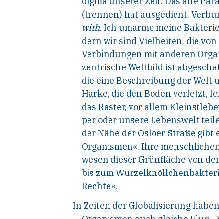
digma unserer Zeit. Das alte Par
(trennen) hat ausgedient. Verbu
with
.
Ich umarme meine Bakterien
dern wir sind Vielheiten, die vo
Verbindungen mit anderen Orga
zentrische Weltbild ist abgescha
die eine Beschreibung der Welt u
Harke, die den Boden verletzt, le
das Raster, vor allem Kleinstleb
per oder unsere Lebenswelt teile
der Nähe der Osloer Straße gibt 
Organismen«. Ihre menschlichen
wesen dieser Grünfläche von de
bis zum Wurzelknöllchenbakteri
Rechte«.
In Zeiten der Globalisierung haben
Organismen auch gleiche Flug-, 