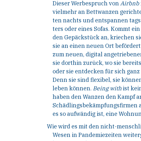
Dieser Werbespruch von
Airbnb
vielmehr an Bettwanzen gerichtet
ten nachts und entspannen tagsü
ters oder eines Sofas. Kommt ein
den Gepäckstück an, kriechen si
sie an einen neuen Ort befördert
zum neuen, digital angetrieben
sie dorthin zurück, wo sie berei
oder sie entdecken für sich gan
Denn sie sind flexibel, sie könn
leben können.
Being with
ist ke
haben den Wanzen den Kampf an
Schädlingsbekämpfungsfirmen an,
es so aufwändig ist, eine Wohnu
Wie
wird
es
mit
den
nicht-menschl
Wesen in Pandemiezeiten weiter