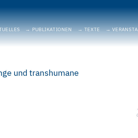
TUELLES
PUBLIKATIONEN
TEXTE
VERANST
inge und transhumane
G