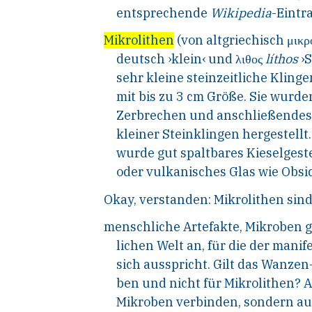
entsprechende
Wikipedia
-Eintra
Mikrolithen
(von altgriechisch μικρ
deutsch ›klein‹ und λιθος
líthos
›S
sehr kleine steinzeitliche Kling
mit bis zu 3
cm Größe. Sie wurden
Zerbrechen und anschließendes
kleiner Steinklingen hergestellt
wurde gut spaltbares Kieselgest
oder vulkanisches Glas wie Obsi
Okay,
verstanden:
Mikrolithen
sin
menschliche
Artefakte,
Mikroben
lichen Welt an, für die der manif
sich ausspricht. Gilt das Wanzen-
ben und nicht für Mikrolithen? A
Mikroben verbinden, sondern auc