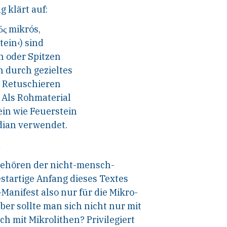
g klärt auf:
ός mikrós,
tein‹) sind
en oder Spitzen
 durch gezieltes
 Retuschieren
. Als Rohmaterial
ein wie Feuerstein
dian verwendet.
d
gehören
der
nicht-mensch-
estartige Anfang dieses Textes
Manifest also nur für die Mikro-
ber sollte man sich nicht nur mit
h mit Mikrolithen? Privilegiert