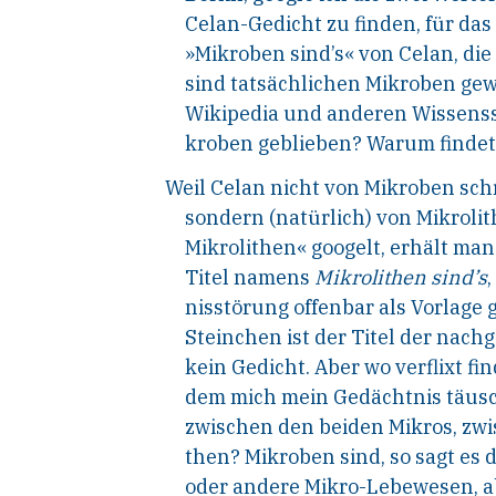
Celan-Gedicht zu finden, für das 
»Mikroben sind’s«
von Celan, die
sind tatsächlichen Mikroben ge
Wikipedia
und anderen Wissensse
kroben geblieben? Warum findet
Weil
Celan
nicht
von
Mikroben
sch
sondern (natürlich) von Mikrolit
Mikrolithen« googelt, erhält ma
Titel namens
Mikrolithen sind’s
nisstörung offenbar als Vorlage 
Steinchen
ist der Titel der nac
kein Gedicht. Aber wo verflixt fi
dem mich mein Gedächtnis täusc
zwischen den beiden Mikros, zw
then? Mikroben sind, so sagt es 
oder andere Mikro-Lebewesen, a