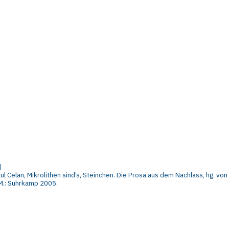
]
ul
Celan,
Mikrolithen
sind’s,
Steinchen.
Die
Prosa
aus
dem
Nachlass
,
hg.
von
M.: Suhrkamp 2005.