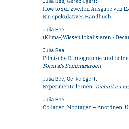
Julia Bee
,
Gerko Egert
:
How to zur zweiten Ausgabe von E
Ein spekulatives Handbuch
Julia Bee
:
(Klima-)Wissen lokalisieren - Deca
Julia Bee
:
Filmische Ethnographie und tei
Form als Seminararbeit
Julia Bee
,
Gerko Egert
:
Experimente lernen,
Techniken ta
Julia Bee
:
Collagen, Montagen – Anordnen, 