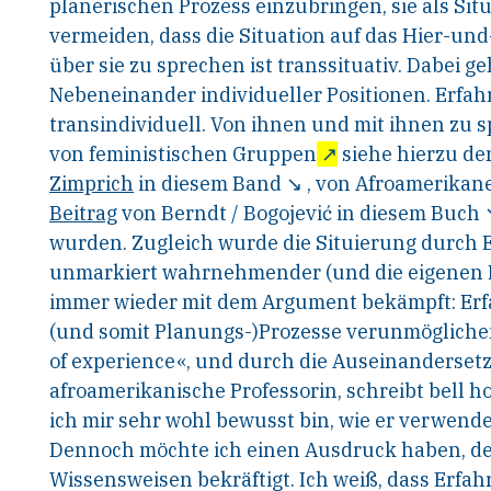
planerischen Prozess einzubringen, sie als Situ
vermeiden, dass die Situation auf das Hier-
und-
über sie zu sprechen ist transsituativ.
Dabei ge
Nebeneinander individueller Positio
nen. Erfah
transindividuell. Von ihnen und mit ihnen
zu s
von feministischen Gruppen
↗
siehe
hierzu de
Zimprich
in diesem Band
↘
, von Afroamerikan
Beitrag
von Berndt
/
Bogojević in diesem Buch
wurden.
Zugleich wurde die Situierung durch 
unmarkiert
wahrnehmender
(und
die
eigenen
immer wieder mit dem Argument bekämpft:
Erf
(und somit Planungs-)Prozesse ver
unmöglichen
of experience«, und durch die
Auseinandersetz
afroamerikanische Professorin, schreibt
bell ho
ich mir sehr wohl bewusst bin,
wie er verwende
Dennoch möchte ich einen Aus
druck haben, de
Wissensweisen bekräftigt. Ich weiß,
dass Erfahr