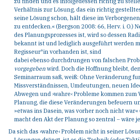
zu
finden
und es infolgedessen
richtig zu
stell
Verhältnis zur Lösung, das
ein richtig gestell
seine Lösung schon, hält
diese im Verborgenen 
zu
ent
decken.« (Bergson 2008: 66,
Herv. i. O.) 
des Planungsprozesses ist, wird
so dessen Radik
bekannt ist und lediglich ausge
führt werden m
Regisseur*in vorhanden ist, sind
dabei
ebenso
durchdrungen
von
falschen
Prob
vorgegeben
wird. Doch die Hoffnung bleibt, den
Semi
narraum saß, weiß: Ohne
Veränderung
fu
Missverständnissen, Umdeutungen, neuen Ide
Abwegen und ›wahre‹ Probleme kommen zum 
Planung, die diese Veränderungen befeuern u
»etwas ins Dasein, was vorher noch nicht war« 
macht den Akt der Planung so zentral – wäre j
Da sich das ›wahre‹ Problem nicht in seiner Lösu
Lösungen
drängt, ist es die Technik (oder Takt