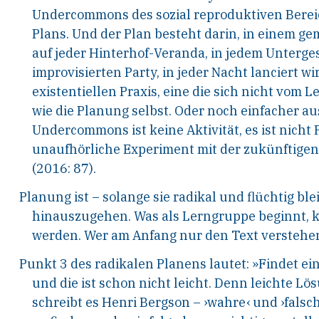
Undercommons des sozial reproduktiven Bereich
Plans. Und der Plan besteht darin, in einem ge
auf jeder Hinterhof-Veranda, in jedem Unterge
improvisierten Party, in jeder Nacht lanciert
wir
existentiellen Praxis, eine die sich nicht vom
Le
wie die Planung selbst. Oder noch einfa
cher au
Undercommons ist keine Aktivität, es
ist nicht
unaufhörliche Experiment mit der
zukünftigen
(2016: 87).
Planung ist – solange sie radikal und flüchtig blei
hinauszugehen.
Was als Lerngruppe beginnt, k
werden. Wer
am Anfang nur den Text verstehen
Punkt 3 des radikalen Planens lautet: »Findet ei
und die ist schon nicht leicht. Denn leichte
Lösu
schreibt es Henri Bergson – ›wahre‹
und ›falsch