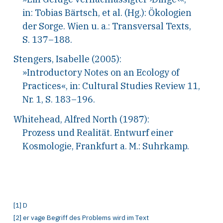
in: Tobias Bärtsch, et al. (Hg.): Ökologien
der Sorge. Wien u.
a.: Transversal Texts,
S. 137–188.
Stengers, Isabelle (2005):
»Introductory Notes on an Ecology of
Practices«, in: Cultural Studies Review 11,
Nr. 1, S. 183–196.
Whitehead, Alfred North (1987):
Prozess und Realität. Entwurf einer
Kosmologie, Frankfurt a.
M.: Suhrkamp.
[
1
]
D
[
2
]
er vage
B
egriff des Problems wird im
T
ext