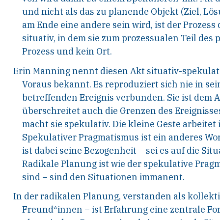
und nicht als das zu planende Objekt (Ziel, Lö
am
Ende eine andere sein wird, ist der Prozess
situa
tiv, in dem sie zum prozessualen Teil des
Prozess
und kein Ort.
Erin Manning nennt diesen Akt situativ-spekula
Voraus bekannt. Es reproduziert sich
nie in sei
betreffenden Ereignis verbunden.
Sie ist dem 
überschreitet auch die Grenzen
des Ereignisse
macht sie spekulativ. Die kleine
Geste arbeitet
Spekulativer Pragmatismus
ist ein anderes Wor
ist dabei seine Bezo
genheit – sei es auf die Situa
Radikale Planung
ist wie der spekulative Prag
sind – sind den
Situationen immanent.
In der radikalen Planung, verstanden als kollekt
Freund*innen – ist Erfahrung eine zentrale F