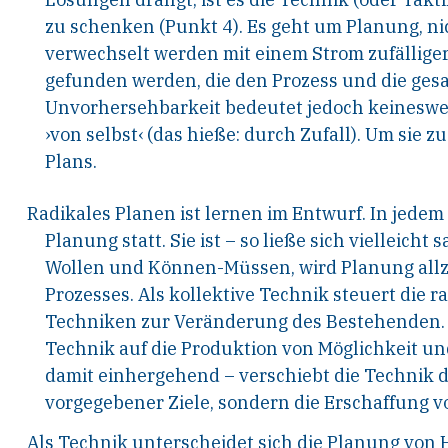
zu
schenken (Punkt 4). Es geht um Planung, n
ver
wechselt werden mit einem Strom zufälliger
gefunden
werden, die den Prozess und die gesa
Unvorhersehbarkeit
bedeutet jedoch keinesweg
›von selbst‹ (das
hieße: durch Zufall). Um sie zu
Plans.
Radikales Planen ist lernen im Entwurf. In jedem
Planung statt. Sie ist – so ließe sich vielleicht
sa
Wollen und Können-Müssen, wird Planung all
Prozesses. Als kollektive Technik
steuert die r
Techniken zur Veränderung des
Bestehenden. B
Technik auf die Produktion
von Möglichkeit un
damit einhergehend – ver
schiebt
die
Technik
d
vorgegebener Ziele, sondern
die Erschaffung v
Als Technik unterscheidet sich die Planung von