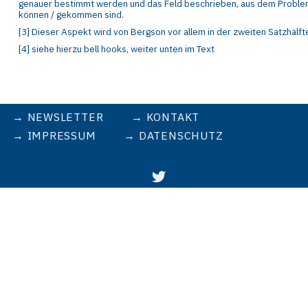
genauer bestimmt werden und das
F
eld beschrieben, aus dem Prob
können / gekommen sind.
[
3
]
Dieser Aspekt wird von Berg
son vor allem in der zweiten Satzhälf
[
4
]
siehe hierzu bell
hooks, weiter unten im Text
NEWSLETTER
KONTAKT
IMPRESSUM
DATENSCHUTZ