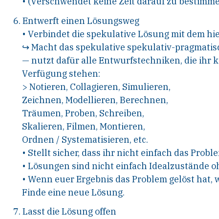
•
(
V
erschwendet keine
Z
eit darauf zu
bestimmen
6.
E
ntwerft einen
L
ösungsweg
•
V
erbindet die spekulative
L
ösung mit
dem
h
i
↪
Macht das
s
pekulative spekulativ-
pragmatis
—
n
utzt dafür alle
E
ntwurfstechniken,
die ihr 
V
erfügung stehen:
>
N
otieren,
C
ollagieren,
S
imulieren,
Z
eichnen, Modellieren,
B
erechnen,
T
räumen, Proben,
S
chreiben,
S
kalieren,
F
ilmen, Montieren,
O
rdnen
/
S
ystematisieren, etc.
•
S
tellt sicher, dass ihr nicht einfach das
Proble
•
L
ösungen sind nicht einfach
I
dealzustände
oh
•
W
enn euer
E
rgebnis das Problem gelöst hat,
w
F
inde eine neue
L
ösung.
7. Lasst die Lösung offen