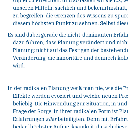
Gipfel zu
erreichen, und so lassen wir sie los, w
unseren
Mitteln, sachlich und bekenntnishaft,
zu
begreifen, die Grenzen des Wissens zu spür
diesem
höchsten Punkt zu sehnen. Selbst dies
Es sind dabei gerade die nicht-dominanten Erfa
dazu
führen, dass Planung verändert und nicht
Planung: nicht auf das Festigen der bestehend
Veränderung, die minoritäre und dennoch koll
wird.
In der radikalen Planung weiß man nie, wie die 
Effekte
werden evoziert und welche neuen Pro
beliebig.
Die Hinwendung zur Situation, in und 
Frage
der Sorge. In ihrer radikalen Form ist Pl
Erfah
rungen
aller
beteiligten. Denn mit Erfah
bedarf
höchster Aufmerksamkeit, da sich diese