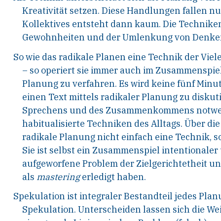
Kre
ativität setzen. Diese Handlungen fallen nur
Kollek
tives entsteht dann kaum. Die Technike
Gewohnheiten
und der Umlenkung von Denke
So wie das radikale Planen eine Technik der Viele
–
so operiert sie immer auch im Zusammenspiel
Planung zu verfahren. Es wird keine fünf Minu
einen Text mittels radikaler Planung zu disku
t
Sprechens und des Zusammenkommens
notwe
habitualisierte Techniken des Alltags.
Über die
radikale Planung nicht einfach
eine Technik, s
Sie ist selbst ein Zusammen
spiel intentionaler
aufgeworfene Problem
der Zielgerichtetheit u
als
mastering
erledigt haben.
Spekulation
ist
integraler
Bestandteil
jedes
Planu
Spekulation. Unterscheiden
lassen
sich
die
We