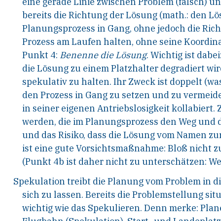
eine gerade Linie
zwischen Problem (falsch) un
bereits die Rich
tung der Lösung (math.: den L
Planungs
prozess in Gang, ohne jedoch die Ric
Prozess am
Laufen halten, ohne seine Koordin
Punkt 4:
Benenne die Lösung
.
Wichtig ist dabei
die
Lösung zu einem Platzhalter degradiert wird,
spe
kulativ zu halten. Ihr Zweck ist doppelt (wa
den
Prozess in Gang zu setzen und zu vermeide
in
seiner
eigenen
Antriebslosigkeit
kollabiert.
werden,
die im Planungsprozess den Weg und di
und
das Risiko, dass die Lösung vom Namen zu
ist
eine gute Vorsichtsmaßnahme: Bloß nicht zu
(Punkt
4b ist daher nicht zu unterschätzen: Wer
Spekulation treibt die Planung vom Problem in d
sich
zu
lassen.
Bereits
die
Problemstellung
situ
wichtig wie das Spekulieren. Denn merke: Pla
n