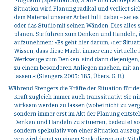
Flugbahn (Spekulation), Start- und Lande
platz
Situation wird Planung radikal
und verliert sic
dem Material unserer Arbeit
hilft dabei – sei es
oder das Studio mit sei
nen Wänden. Dies alles s
planen. Sie führen zum
Denken und Handeln, ihr
aufzunehmen: »Es
geht hier darum, ›der Situat
Wissen, dass die
se Macht immer eine virtuelle is
Werkzeu
ge zum Denken, sind dann diejenigen,
zu
einem besonderen Anliegen machen, mit a
lassen.«
(Stengers 2005: 185, Übers. G. E.)
Während Stengers die Kräfte der Situation für de
Kraft
zugleich immer auch transsituativ: Sie ni
wirksam
werden zu lassen (wobei nicht zu verg
sondern
immer erst im Akt der Planung entsteh
Denken
und Handeln zu situieren, bedeutet so
sondern
spekulativ von einer Situation auszug
von
wird damit zu einem Spekulieren-mit: Mit d