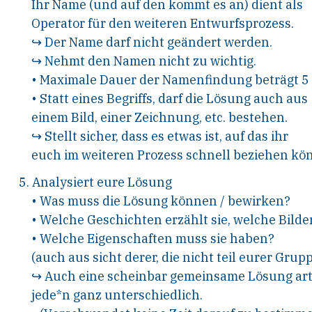
I
hr
N
ame (und auf den kommt es an) dient als
O
perator für den weiteren
E
ntwurfsprozess.
↪
D
er
N
ame darf nicht geändert werden.
↪
N
ehmt den
N
amen nicht zu wichtig.
•
Maximale
D
auer der
N
amenfindung beträgt
5
•
S
tatt eines
B
egriffs, darf die
L
ösung auch aus
einem
B
ild, einer
Z
eichnung, etc. bestehen.
↪
S
tellt sicher, dass es etwas ist, auf das ihr
euch im weiteren Prozess schnell beziehen
kön
5.
A
nalysiert eure
L
ösung
•
W
as muss die
L
ösung können
/
bewirken?
•
W
elche Geschichten erzählt sie, welche
B
ilde
•
W
elche
E
igenschaften muss sie haben?
(auch aus
s
icht derer, die nicht
t
eil eurer
Gruppe
↪
A
uch eine scheinbar gemeinsame
L
ösung art
jede*n ganz unterschiedlich.