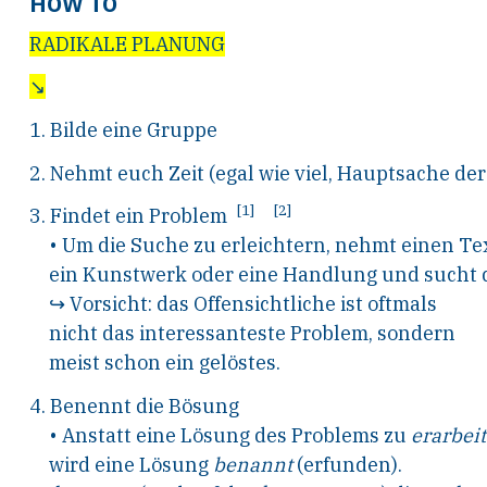
HOW TO
RADIKALE PLANUNG
↘
1.
B
ilde eine Gruppe
2.
N
ehmt euch
Z
eit (egal wie viel,
H
auptsache der
[1]
[2]
3.
F
indet ein Problem
•
U
m die
S
uche zu erleichtern, nehmt einen
T
e
ein
K
unstwerk oder
eine
H
andlung und sucht d
↪
V
orsicht: das
O
ffensichtliche ist oftmals
nicht das interessanteste Problem, sondern
meist schon ein gelöstes.
4.
B
enennt die
B
ösung
•
A
nstatt eine
L
ösung des Problems zu
erarbei
wird eine
L
ösung
benannt
(erfunden).