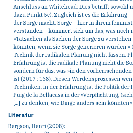
Anschluss an Whitehead: Dies betrifft sowohl
m
dazu Punkt 5c). Zugleich ist es die Erfahrung –
der Sorge macht. Sorge – hier in ihrem femi
nist
verstanden – kümmert sich um das, was noch
n
»Tatsachen als Sachen der Sorge zu verste
hen 
könnten, wenn sie Sorge generieren wür
den.« 
Technik der radikalen Planung nicht fassen.
Pl
Erfahrung ist die radikale Planung nicht die
Sor
sondern für das, was »in den vorherrschenden
ist (2017 : 168). Diesen Werdensprozessen
wend
Techniken. In der Erfahrung ist die Poli
tik der
Puig de la Bellacasa in der »Verpflichtung,
(sich
[...] zu denken, wie Dinge anders sein
könnten« 
Literatur
Bergson, Henri (2008):