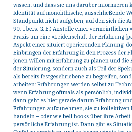
wissen, und dass sie uns darüber
informieren k
Identität auf monolithi
sche, ausschließende We
Standpunkt nicht aufgeben, auf
den sich die A
90, Übers. G. E.) Anstelle einer
vermeintlichen »
Praxis um eine »Leidenschaft
der Erfahrung [pa
Aspekt einer situiert ope
rierenden Planung, doc
Einbringen der Erfah
rung in den Prozess der 
jenen Willen mit
Erfahrung zu planen und die 
der Situierung,
sondern auch als Teil der Speku
als bereits
festgeschriebene zu begreifen, sond
arbeiten:
Erfahrungen werden selbst zu Techn
wenn
Erfahrung oftmals als persönlich, indivi
dann geht es hier gerade darum
Erfahrung und 
Erfahrungen aufzunehmen,
sie zu kollektive
handeln – oder wie bell
hooks über ihre Arbeit
persönliche Erfah
rung ist. Dann gibt es Situat