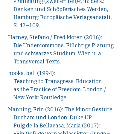
»Einleitung (Zweiter Teil)«, in: ders.:
Denken und Schöpferisches Werden,
Hamburg: Europäische Verlagsanstalt,
S. 42–109.
Harney, Stefano
/
Fred Moten (2016):
Die Undercommons. Flüchtige Planung
und schwarzes Studium, Wien u.
a.:
Transversal Texts.
hooks, bell (1994):
Teaching to Transgress. Education
as the Practice of Freedom. London
/
New York: Routledge.
Manning, Erin (2016): The Minor Gesture.
Durham und London: Duke UP.
Puig de la Bellacasa, Maria (2017):
»Ein Gefüge vernachlässigter ›Dinge‹«,