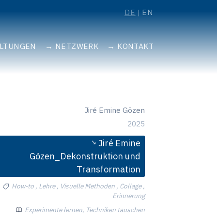
DE
EN
ALTUNGEN
NETZWERK
KONTAKT
Jiré Emine Gözen
2025
Jiré Emine
Gözen_Dekonstruktion und
Transformation
How-to , Lehre , Visuelle Methoden , Collage ,
Erinnerung
Experimente lernen, Techniken tauschen