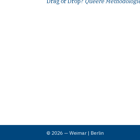
Drag or Drop?
Queere Methodologie
© 2026 — Weimar | Berlin